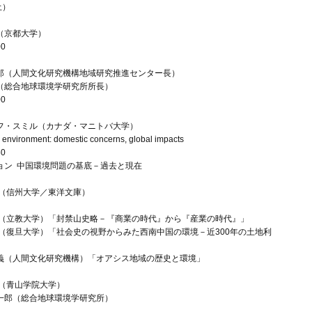
土）
京都大学）
00
（人間文化研究機構地域研究推進センター長）
総合地球環境学研究所所長）
00
・スミル（カナダ・マニトバ大学）
vironment: domestic concerns, global impacts
50
ョン 中国環境問題の基底－過去と現在
信州大学／東洋文庫）
立教大学）「封禁山史略－『商業の時代』から『産業の時代』」
復旦大学）「社会史の視野からみた西南中国の環境－近300年の土地利
」
人間文化研究機構）「オアシス地域の歴史と環境」
（青山学院大学）
郎（総合地球環境学研究所）