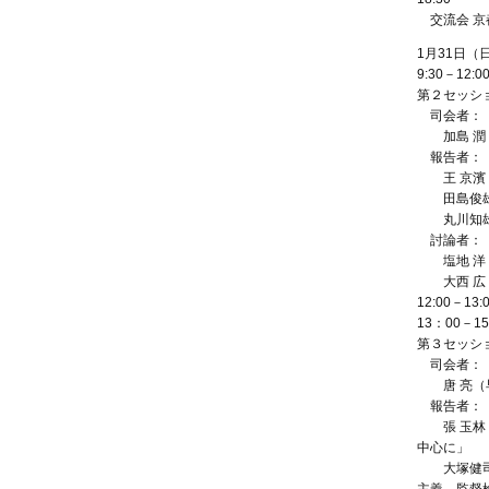
交流会 京
1月31日（
9:30－12:0
第２セッシ
司会者：
加島 潤
報告者：
王 京濱（
田島俊雄（
丸川知雄（
討論者：
塩地 洋
大西 広
12:00－13
13：00－15
第３セッシ
司会者：
唐 亮（
報告者：
張 玉林（
中心に」
大塚健司（