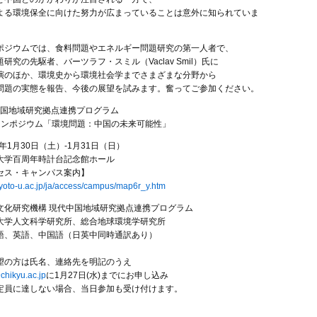
よる環境保全に向けた努力が広まっていることは意外に知られていま
ポジウムでは、食料問題やエネルギー問題研究の第一人者で、
研究の先駆者、バーツラフ・スミル（Vaclav Smil）氏に
演のほか、環境史から環境社会学までさまざまな分野から
問題の実態を報告、今後の展望を試みます。奮ってご参加ください。
代中国地域研究拠点連携プログラム
シンポジウム「環境問題：中国の未来可能性」
0年1月30日（土）-1月31日（日）
大学百周年時計台記念館ホール
セス・キャンパス案内】
kyoto-u.ac.jp/ja/access/campus/map6r_y.htm
文化研究機構 現代中国地域研究拠点連携プログラム
大学人文科学研究所、総合地球環境学研究所
語、英語、中国語（日英中同時通訳あり）
望の方は氏名、連絡先を明記のうえ
chikyu.ac.jp
に1月27日(水)までにお申し込み
定員に達しない場合、当日参加も受け付けます。