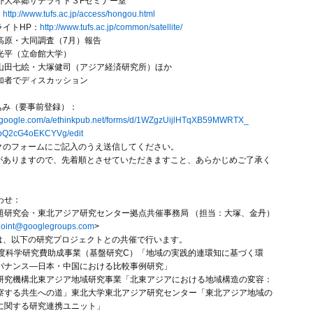
外大本郷サテライト３Fセミナー室
：
http://www.tufs.ac.jp/
access/hongou.html
ライトHP：
http://www.tufs.ac.
jp/common/satellite/
高原・大同調査（7月）報告
光平（立命館大学）
山田七絵・大塚健司（アジア経済研究所）ほか
加者でディスカッション
込み（要事前登録）：
.google.com/a/
ethinkpub.net/forms/d/
1WZgzUijlHTqXB59MWRTX_
bQ2cG4oEKCYVg/edit
クのフォームにご記入のうえ送信してください。
がありますので、先着順とさせていただきますこと、
あらかじめご了承く
わせ：
題研究会・東北アジア研究センター拠点共催事務局 （担当：大塚、金丹）
joint@googlegroups.
com
>
は、以下の研究プロジェクトとの共催で行います。
年度科学研究費助成事業（基盤研究C）「
地域の実践的連環知に基づく環
バナンス―日本・
中国における比較事例研究」
研究機構北東アジア地域研究事業「
北東アジアにおける地域構造の変容：
察する共生への道」東北大学東北アジア研究センター「
東北アジア地域の
に関する研究連携ユニット」