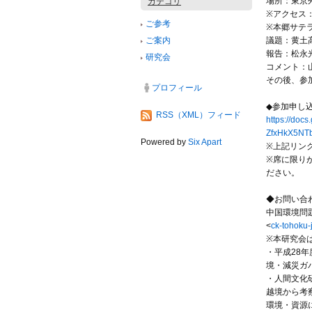
場所：東京
カテゴリ
※アクセス
ご参考
※本郷サテ
ご案内
議題：黄土
報告：松永
研究会
コメント：
その後、参
プロフィール
◆参加申し
RSS（XML）フィード
https://docs
ZfxHkX5NT
Powered by
Six Apart
※上記リン
※席に限り
ださい。
◆お問い合
中国環境問
<
ck-tohoku-
※本研究会
・平成28
境・減災ガ
・人間文化
越境から考
環境・資源