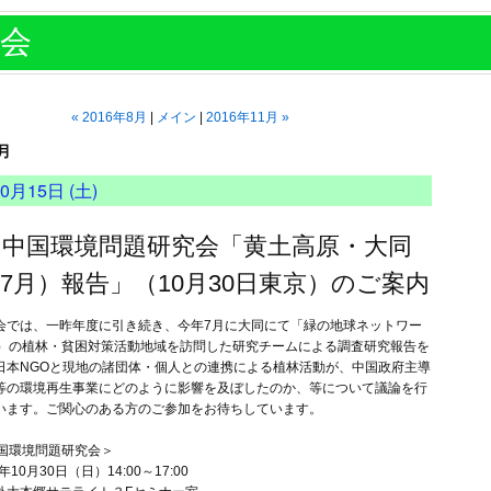
会
«
2016年8月
メイン
2016年11月
»
0月
0月15日 (土)
回中国環境問題研究会「黄土高原・大同
7月）報告」（10月30日東京）のご案内
会では、一昨年度に引き続き、今年7月に大同にて「
緑の地球ネットワー
N）の植林・
貧困対策活動地域を訪問した研究チームによる調査研究報告を
日本NGOと現地の諸団体・
個人との連携による植林活動が、
中国政府主導
等の環境再生事業にどのように影響を及ぼ
したのか、等について議論を行
います。
ご関心のある方のご参加をお待ちしています。
中国環境問題研究会＞
年10月30日（日）14:00～17:00