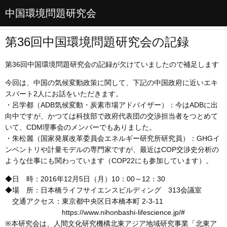
中国環境問題研究会
第36回中国環境問題研究会の記録
第36回中国環境問題研究会の記録が欠けていましたので補足します
今回は、中国の気候変動政策に関して、下記の中国政府に近いエキ
スパート2人にお話をいただきます。
・呂学都（ADB気候変動・炭素市場アドバイザー）：今はADBに出
向中ですが、かつては科技部で政府代表団の交渉担当者をつとめて
いて、CDM理事会のメンバーでもありました。
・朱松麗（国家発展改革委員会エネルギー研究所研究員）：GHGイ
ンベントリや計量モデルの専門家ですが、最近はCOP交渉史分析の
ような仕事にも関わっています（COP22にも参加しています）。
◆日 時：2016年12月5日（月）10：00～12：30
◆場 所：日本橋ライフサイエンスビルディング 313会議室
交通アクセス：東京都中央区日本橋本町 2-3-11
https://www.nihonbashi-lifescience.jp/#
※本研究会は、人間文化研究機構北東アジア地域研究事業「北東ア