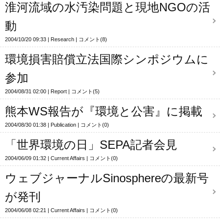
淮河流域の水汚染問題と現地NGOの活
動
2004/10/20 09:33
Research
コメント(8)
環境損害賠償立法国際シンポジウムに
参加
2004/08/31 02:00
Report
コメント(5)
熊本WS報告が『環境と公害』に掲載
2004/08/30 01:38
Publication
コメント(0)
「世界環境の日」SEPA記者会見
2004/06/09 01:32
Current Affairs
コメント(0)
ウェブジャーナルSinosphereの最新号
が発刊
2004/06/08 02:21
Current Affairs
コメント(0)